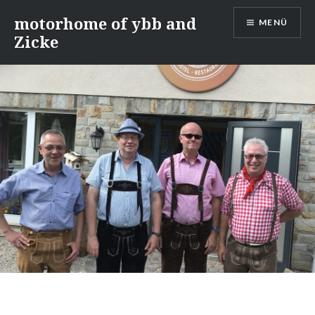
Direkt
motorhome of ybb and
MENÜ
zum
Zicke
Inhalt