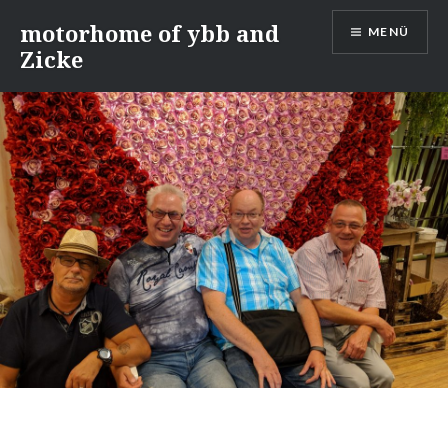
Direkt
motorhome of ybb and
MENÜ
zum
Zicke
Inhalt